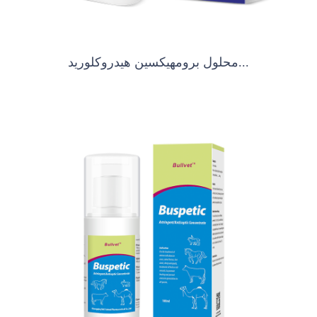
محلول برومهيكسين هيدروكلوريد...