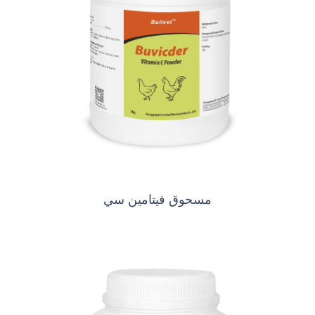
مسحوق فيتامين سي