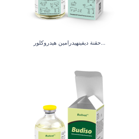
حقنة ديفينهيدرامين هيدروكلور...