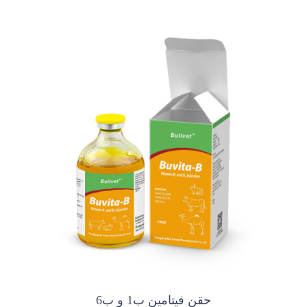
حقن فيتامين ب1 و ب6