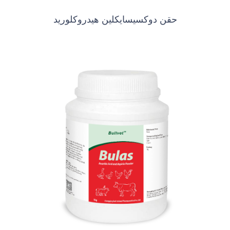
حقن دوكسيسايكلين هيدروكلوريد