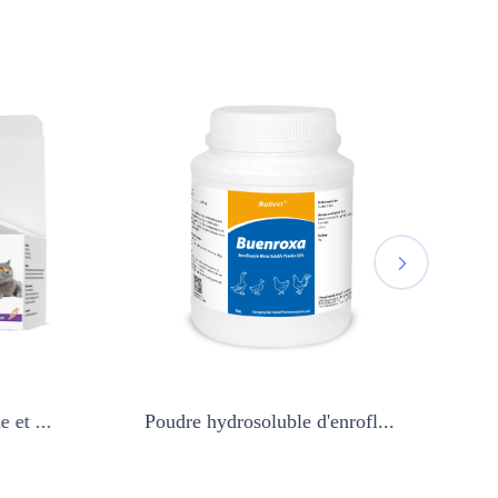
t ...
Poudre hydrosoluble d'enrofl...
Solu