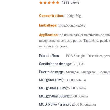
4298
views
Concentration:
1000g: 50g
Emballage:
100g,500g,1kg,5kg
Application:
Se utiliza para el tratamiento de enf
micoplasma en cerdos y pollos. También se puede ut
sensibles a los peces.
Prix et offres:
FOB Shanghai:Discutir en pers
Condiciones de pago:
T/T, L/C
Puerto de carga:
Shanghai, Guangzhou, Chongq
MOQ(5ml,10ml):
30000 botellas
MOQ(50ml,100ml):
5000 botellas
MOQ(250ml,500ml):
2000 botellas
MOQ: Polvo / gránulos:
500 Kilogramos