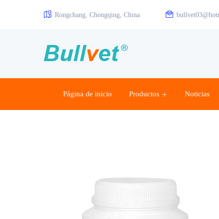
Rongchang, Chongqing, China
bullvet03@hot
Página de inicio
Productos
Noticias