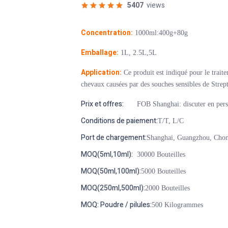
5407
views
Concentration:
1000ml:400g+80g
Emballage:
1L, 2.5L,5L
Application:
Ce produit est indiqué pour le traitem
chevaux causées par des souches sensibles de Stre
Prix et offres:
FOB Shanghai: discuter en per
Conditions de paiement:
T/T, L/C
Port de chargement:
Shanghai, Guangzhou, Cho
MOQ(5ml,10ml):
30000 Bouteilles
MOQ(50ml,100ml):
5000 Bouteilles
MOQ(250ml,500ml):
2000 Bouteilles
MOQ: Poudre / pilules:
500 Kilogrammes