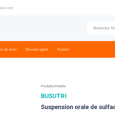
mail.com
os de nous
Devenir agent
Soutien
Produits/Volaille
BUSUTRI
Suspension orale de sulfa