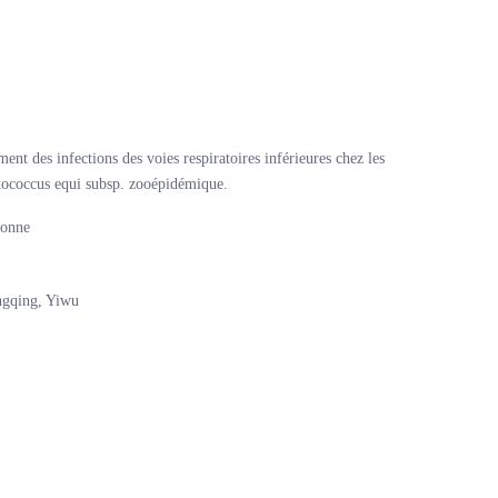
ent des infections des voies respiratoires inférieures chez les
ptococcus equi subsp. zooépidémique.
sonne
ngqing, Yiwu