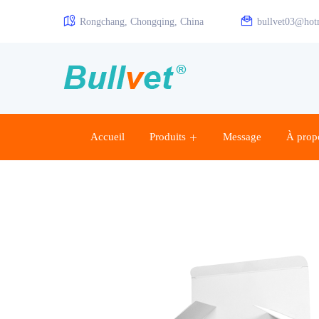
Rongchang, Chongqing, China
bullvet03@hot
Accueil
Produits
Message
À prop